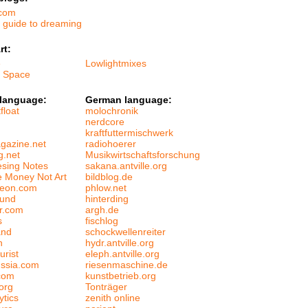
.com
s guide to dreaming
rt:
e
Lowlightmixes
f Space
 language:
German language:
float
molochronik
nerdcore
kraftfuttermischwerk
gazine.net
radiohoerer
g.net
Musikwirtschaftsforschung
esing Notes
sakana.antville.org
 Money Not Art
bildblog.de
leon.com
phlow.net
ound
hinterding
er.com
argh.de
s
fischlog
and
schockwellenreiter
n
hydr.antville.org
urist
eleph.antville.org
ussia.com
riesenmaschine.de
com
kunstbetrieb.org
org
Tonträger
ytics
zenith online