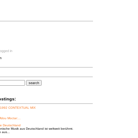
logged in
n
search
ostings:
 1992 CONTEXTUAL MIX
Mdou Moctar:...
e Deutschland
onische Musik aus Deutschland ist weltweit berühmt.
n aus...