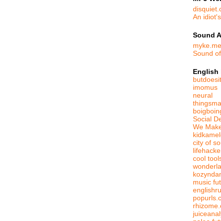
disquiet
An idiot'
Sound A
myke.m
Sound o
English
butdoesit
imomus
neural
thingsma
boigboin
Social D
We Make
kidkame
city of s
lifehack
cool tool
wonderl
kozynda
music fut
englishr
popurls.
rhizome.
juiceanal