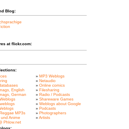
nd Blog:
chsprachige
iction
es at flickr.com:
lections:
rces
»
MP3 Weblogs
ring
»
Netaudio
databases
»
Online comics
mags, English
»
Filesharing
 mags, German
»
Radio / Podcasts
Weblogs
»
Shareware Games
weblogs
»
Weblogs about Google
Weblogs
»
Podcasts
 Reggae MP3s
»
Photographers
 und Anime
»
Artists
 Phlow.net
blogs: