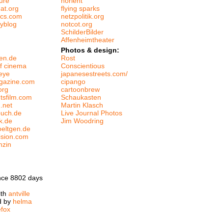
ure
norient
at.org
flying sparks
tics.com
netzpolitik.org
tyblog
notcot.org
SchilderBilder
Affenheimtheater
Photos & design:
en.de
Rost
f cinema
Conscientious
eye
japanesestreets.com/
gazine.com
cipango
org
cartoonbrew
htsfilm.com
Schaukasten
m.net
Martin Klasch
buch.de
Live Journal Photos
k.de
Jim Woodring
oeltgen.de
ision.com
nzin
nce 8802 days
ith
antville
d by
helma
efox