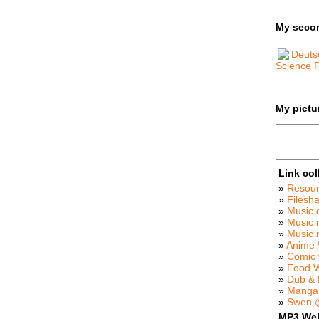
My seco
Deuts
Science F
My pictur
Link col
»
Resou
»
Filesha
»
Music 
»
Music 
»
Music
»
Anime 
»
Comic 
»
Food 
»
Dub &
»
Manga
»
Swen @
MP3 We