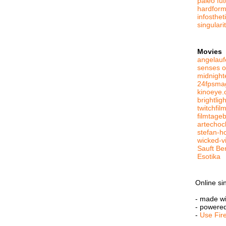
paleo fut
hardform
infosthe
singulari
Movies
angelauf
senses o
midnight
24fpsma
kinoeye.
brightlig
twitchfil
filmtage
artechoc
stefan-h
wicked-v
Sauft Be
Esotika
Online si
- made w
- powere
-
Use Fir