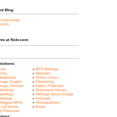
nd Blog:
chsprachige
iction
es at flickr.com:
lections:
rces
»
MP3 Weblogs
ring
»
Netaudio
databases
»
Online comics
mags, English
»
Filesharing
 mags, German
»
Radio / Podcasts
Weblogs
»
Shareware Games
weblogs
»
Weblogs about Google
Weblogs
»
Podcasts
 Reggae MP3s
»
Photographers
 und Anime
»
Artists
 Phlow.net
blogs: