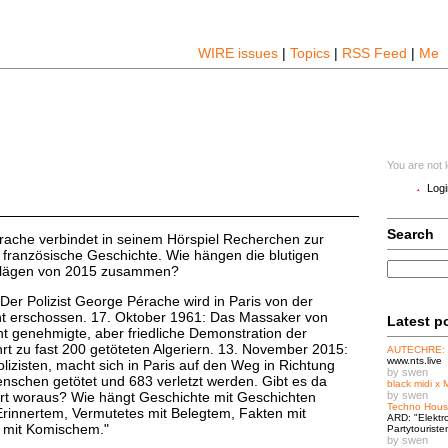
WIRE issues
|
Topics
|
RSS Feed
|
Me
You are not 
Logi
Search
rache verbindet in seinem Hörspiel Recherchen zur
 französische Geschichte. Wie hängen die blutigen
chlägen von 2015 zusammen?
Der Polizist George Pérache wird in Paris von der
ont erschossen. 17. Oktober 1961: Das Massaker von
Latest p
ht genehmigte, aber friedliche Demonstration der
t zu fast 200 getöteten Algeriern. 13. November 2015:
AUTECHRE:
www.nts.live
izisten, macht sich in Paris auf den Weg in Richtung
by swen
schen getötet und 683 verletzt werden. Gibt es da
black midi x 
t woraus? Wie hängt Geschichte mit Geschichten
by swen
Techno Hous
rinnertem, Vermutetes mit Belegtem, Fakten mit
ARD: "Elektr
s mit Komischem."
Partytouriste
by swen