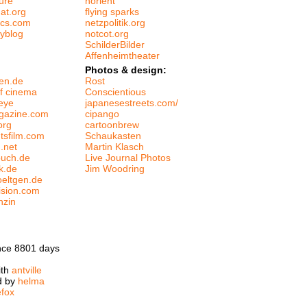
ure
norient
at.org
flying sparks
tics.com
netzpolitik.org
tyblog
notcot.org
SchilderBilder
Affenheimtheater
Photos & design:
en.de
Rost
f cinema
Conscientious
eye
japanesestreets.com/
gazine.com
cipango
org
cartoonbrew
htsfilm.com
Schaukasten
m.net
Martin Klasch
buch.de
Live Journal Photos
k.de
Jim Woodring
oeltgen.de
ision.com
nzin
nce 8801 days
ith
antville
d by
helma
efox