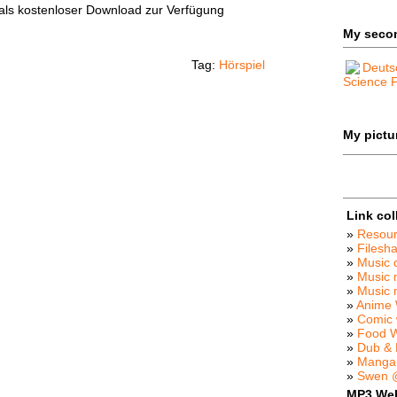
als kostenloser Download zur Verfügung
My seco
Tag:
Hörspiel
Deuts
Science F
My pictur
Link col
»
Resou
»
Filesha
»
Music 
»
Music 
»
Music
»
Anime 
»
Comic 
»
Food 
»
Dub &
»
Manga
»
Swen @
MP3 We