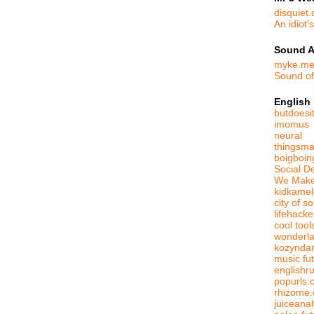
disquiet
An idiot'
Sound A
myke.m
Sound o
English
butdoesit
imomus
neural
thingsma
boigboin
Social D
We Make
kidkame
city of s
lifehack
cool tool
wonderl
kozynda
music fut
englishr
popurls.
rhizome.
juiceanal