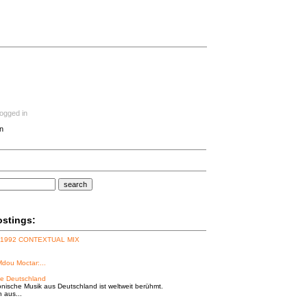
logged in
n
search
ostings:
 1992 CONTEXTUAL MIX
Mdou Moctar:...
e Deutschland
onische Musik aus Deutschland ist weltweit berühmt.
n aus...