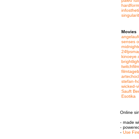
paleo fut
hardform
infosthe
singulari
Movies
angelauf
senses o
midnight
24fpsma
kinoeye.
brightlig
twitchfil
filmtage
artechoc
stefan-h
wicked-v
Sauft Be
Esotika
Online si
- made w
- powere
-
Use Fir