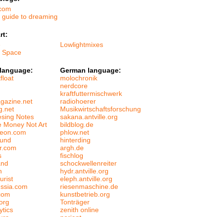
.com
s guide to dreaming
rt:
e
Lowlightmixes
f Space
 language:
German language:
float
molochronik
nerdcore
kraftfuttermischwerk
gazine.net
radiohoerer
g.net
Musikwirtschaftsforschung
esing Notes
sakana.antville.org
 Money Not Art
bildblog.de
leon.com
phlow.net
ound
hinterding
er.com
argh.de
s
fischlog
and
schockwellenreiter
n
hydr.antville.org
urist
eleph.antville.org
ussia.com
riesenmaschine.de
com
kunstbetrieb.org
org
Tonträger
ytics
zenith online