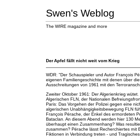
Swen's Weblog
The WIRE magazine and more
Der Apfel fällt nicht weit vom Krieg
WDR: "Der Schauspieler und Autor François Pé
eigenen Familiengeschichte mit denen über die
Ausschreitungen von 1961 mit den Terrorans
Zweiter Oktober 1961: Der Algerienkrieg wütet. 
Algerischen FLN, der Nationalen Befreiungsfr
Paris: Das Vorgehen der Polizei gegen eine nic
algerischen Unabhängigkeitsbewegung FLN führ
François Pérache, der Enkel des ermordeten Pol
Bataclan. An diesem Abend werden hier 130 Men
überhaupt einen Zusammenhang? Was resultier
zusammen? Pérache lässt Recherchiertes mit E
Fiktionen in Verbindung treten - und Tragische